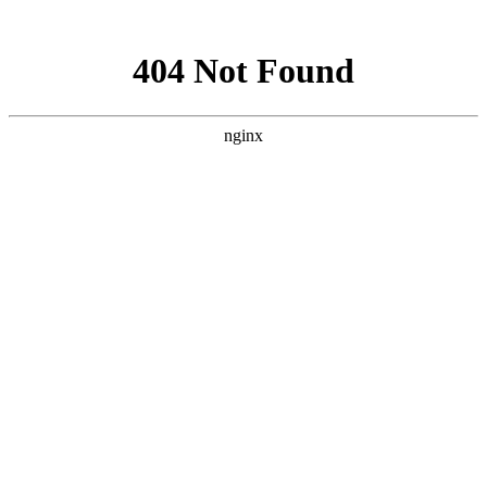
网站地图
医院首页
医院概况
医院资讯
专家团队
疾病中心
儿童癫痫
青少年癫痫
成人癫痫
健康讲堂
就诊流程
预约医生
当前位置：
首页
>>
疾病中心
>>
成人癫痫
>> 今日关注[贵阳癫痫病医院哪
家好]贵州治疗癫痫病的医院哪家比较好？
今日关注[贵阳癫痫病医院哪家好]贵州治疗癫痫病的
医院哪家比较好？